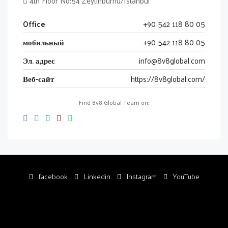
4th Floor No:54 Zeytinburnu/Istanbul
Office
+90 542 118 80 05
мобильный
+90 542 118 80 05
Эл. адрес
info@8v8global.com
Веб-сайт
https://8v8global.com/
Find 8v8 Global Team on:
facebook
Linkedin
Instagram
YouTube